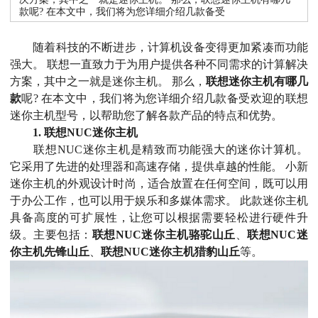
款呢? 在本文中，我们将为您详细介绍几款备受
随着科技的不断进步，计算机设备变得更加紧凑而功能
强大。 联想一直致力于为用户提供各种不同需求的计算解决
方案，其中之一就是迷你主机。 那么，
联想迷你主机有哪几
款
呢? 在本文中，我们将为您详细介绍几款备受欢迎的联想
迷你主机型号，以帮助您了解各款产品的特点和优势。
1. 联想NUC迷你主机
联想NUC迷你主机是精致而功能强大的迷你计算机。
它采用了先进的处理器和高速存储，提供卓越的性能。 小新
迷你主机的外观设计时尚，适合放置在任何空间，既可以用
于办公工作，也可以用于娱乐和多媒体需求。 此款迷你主机
具备高度的可扩展性，让您可以根据需要轻松进行硬件升
级。主要包括：
联想NUC迷你主机骆驼山丘
、
联想NUC迷
你主机先锋山丘
、
联想NUC迷你主机猎豹山丘
等。