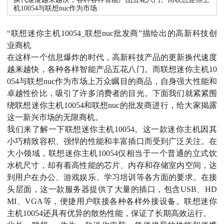
机10054与联想nuc作为市场
“联想迷你主机10054_联想nuc批发商”描绘出的高新科技创
业商机
在这样一个信息爆炸的时代，高新科技产品的更新换代速度
越来越快，各种各样智能产品五花八门。而联想迷你主机10
054与联想nuc作为市场上万众瞩目的商品，自身强大性能和
卓越性价比，吸引了许多消费者的目光。下面我们就紧紧围
绕联想迷你主机10054和联想nuc的批发商进行，给大家揭露
这一新兴市场的无限商机。
我们来了解一下联想迷你主机10054。这一款迷你主机因其
小巧精致容积、强悍的性能和丰富插口而受到广泛关注。在
大小领域，联想迷你主机10054仅相当于一个普通的立式饮
水机尺寸，却有着高性能的芯片、内存和存储室内空间，达
到用户在办公、游戏娱乐、学习培训等各方面的要求。在接
头层面，这一款服务器提供了大量的插口，包含USB、HD
MI、VGA等，便捷用户联接各种各样外接设备。联想迷你
主机10054还具有优异的散热性能，保证了长期高效运行。