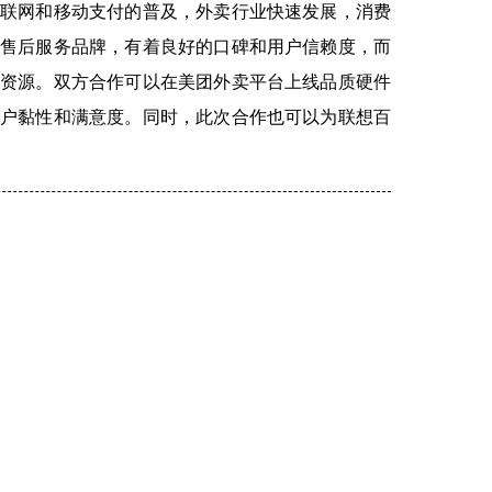
联网和移动支付的普及，外卖行业快速发展，消费
售后服务品牌，有着良好的口碑和用户信赖度，而
资源。双方合作可以在美团外卖平台上线品质硬件
户黏性和满意度。同时，此次合作也可以为联想百
荐