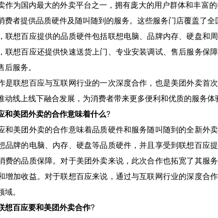
为国内最大的外卖平台之一，拥有庞大的用户群体和丰富的餐饮
消费者提供品质硬件及随叫随到的服务。这些服务门店覆盖了全
想百应提供的品质硬件包括联想电脑、品牌内存、硬盘和周
，联想百应还提供快速送货上门、专业安装调试、售后服务保障
售后服务。
联想百应与互联网行业的一次深度合作，也是美团外卖首次
推动线上线下融合发展，为消费者带来更多便利和优质的服务体
应和美团外卖的合作意味着什么
?
美团外卖的合作意味着品质硬件和服务随叫随到的全新外卖
想品牌的电脑、内存、硬盘等品质硬件，并且享受到联想百应提
消费的品质保障。对于美团外卖来说，此次合作也拓宽了其服务
和增加收益。对于联想百应来说，通过与互联网行业的深度合作
领域。
联想百应要和美团外卖合作
?