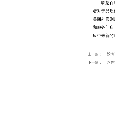
联想百应和
者对于品质
美团外卖则
和服务门店
应带来新的
没有
上一篇：
迷你
下一篇：