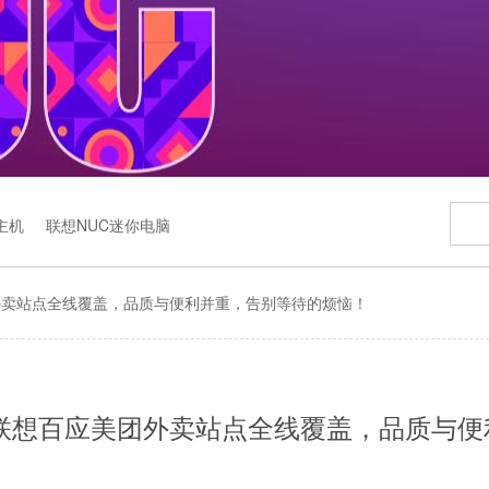
主机
联想NUC迷你电脑
外卖站点全线覆盖，品质与便利并重，告别等待的烦恼！
联想百应美团外卖站点全线覆盖，品质与便