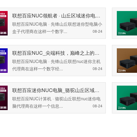
联想百应NUC领航者 · 山丘区域迷你电脑卓越代理商
联想百应NUC电脑 · 先锋山丘联想迷你型电脑小
盒子代理商在这样一个数字...
08-24
联想百应NUC_尖端科技，巅峰之上的迷你主机领跑者
联想百应NUC电脑 · 先锋山丘联想nuc迷你主机
代理商在这样一个数字经...
08-24
联想百应迷你NUC电脑_骆驼山丘区域专属迷你电脑总经销联盟
联想百应NUC计算机 · 骆驼山丘联想nuc迷你电
脑代理商在这样一个信息...
08-24