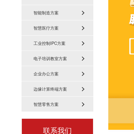
智能制造方案
智慧医疗方案
工业控制IPC方案
电子培训教室方案
企业办公方案
边缘计算终端方案
智慧零售方案
联系我们