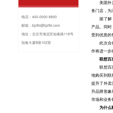
美团外卖作
务门店，为
电话：
400-0000-8893
据了解，联
邮箱：
bjzfkt@bjzfkt.com
产品。同时
地址：
北京市海淀区知春路118号
受到优质的
知春大厦B座102室
此次合作是
作将进一步
联想百
联想百应和
地购买到联
提升了外卖
升品牌形象
市场和业务
为什么