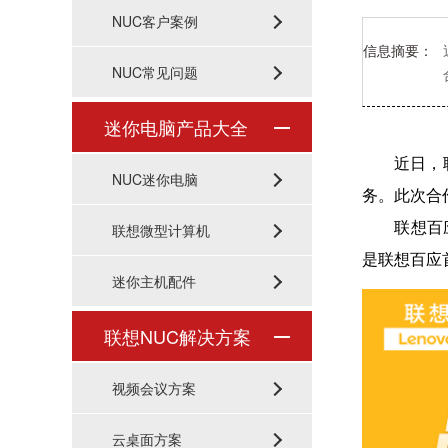
NUC客户案例
信息摘要：
NUC常见问题
迷你电脑产品大全
近日，联想
NUC迷你电脑
务。此次合
联想百应作
联想微型计算机
是联想百应
迷你主机配件
联想NUC解决方案
视频会议方案
云桌面方案