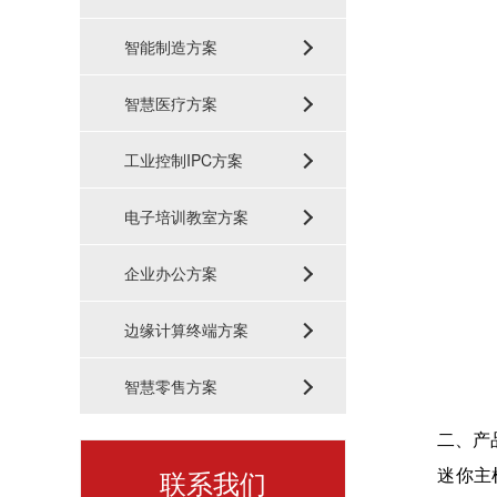
智能制造方案
智慧医疗方案
工业控制IPC方案
电子培训教室方案
企业办公方案
边缘计算终端方案
智慧零售方案
二、产品
迷你主机通
联系我们