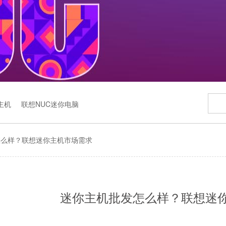
主机
联想NUC迷你电脑
怎么样？联想迷你主机市场需求
迷你主机批发怎么样？联想迷