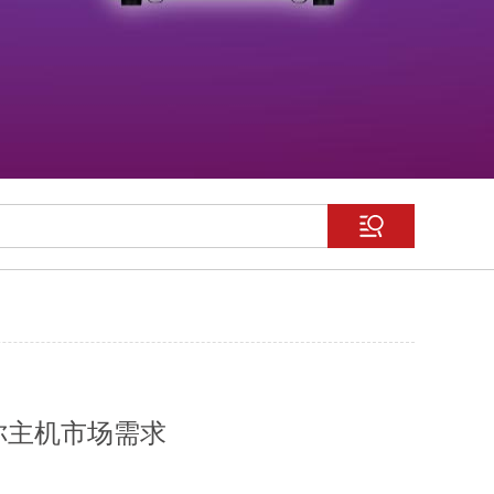
你主机市场需求