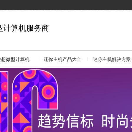
型计算机服务商
联想微型计算机
迷你主机产品大全
迷你主机解决方案