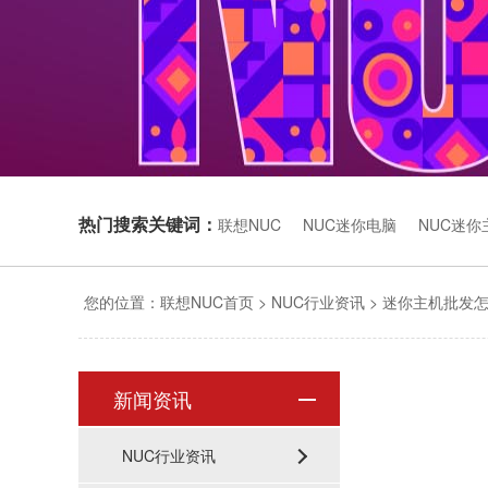
热门搜索关键词：
联想NUC
NUC迷你电脑
NUC迷你
您的位置：
联想NUC首页
>
NUC行业资讯
>
迷你主机批发
新闻资讯
NUC行业资讯