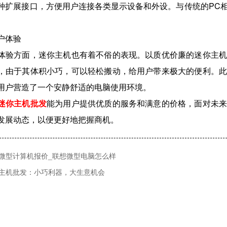
种扩展接口，方便用户连接各类显示设备和外设。与传统的PC
体验
方面，迷你主机也有着不俗的表现。以质优价廉的迷你主机
，由于其体积小巧，可以轻松搬动，给用户带来极大的便利。此
用户营造了一个安静舒适的电脑使用环境。
迷你主机批发
能为用户提供优质的服务和满意的价格，面对未
发展动态，以便更好地把握商机。
微型计算机报价_联想微型电脑怎么样
主机批发：小巧利器，大生意机会