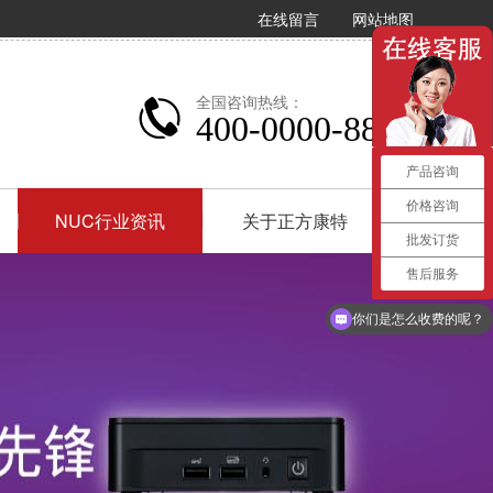
在线留言
网站地图
全国咨询热线：
400-0000-8893
产品咨询
价格咨询
NUC行业资讯
关于正方康特
批发订货
售后服务
你们是怎么收费的呢？