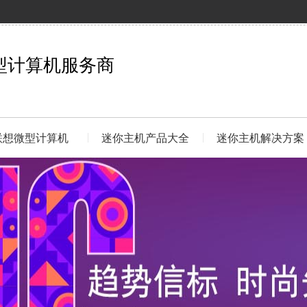
型计算机服务商
联想微型计算机
迷你主机产品大全
迷你主机解决方案