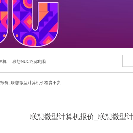
主机
联想NUC迷你电脑
报价_联想微型计算机价格贵不贵
联想微型计算机报价_联想微型