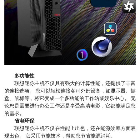
多功能性
联想迷你主机不仅具有强大的计算性能，还提供了丰富
的连接选项。 您可以轻松连接各种外部设备，如显示器、键
盘、鼠标等，将它变成一个多功能的工作站或娱乐中心。 无
论您是需要进行办公工作还是享受高清电影，它都能满足您
的需求。
省电环保
联想迷你主机不仅在性能上出色，还在能源效率方面表
现出色。 它采用节能技术，帮助您节省能源消耗。