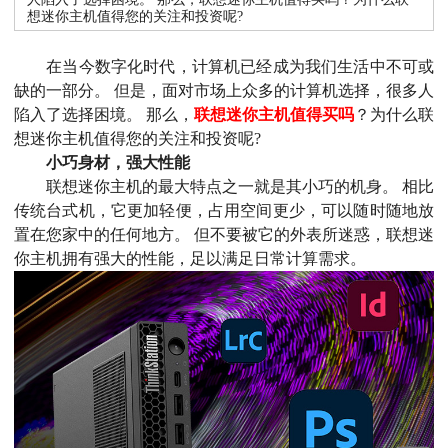
想迷你主机值得您的关注和投资呢?
在当今数字化时代，计算机已经成为我们生活中不可或
缺的一部分。 但是，面对市场上众多的计算机选择，很多人
陷入了选择困境。 那么，
联想迷你主机值得买吗
？为什么联
想迷你主机值得您的关注和投资呢?
小巧身材，强大性能
联想迷你主机的最大特点之一就是其小巧的机身。 相比
传统台式机，它更加轻便，占用空间更少，可以随时随地放
置在您家中的任何地方。 但不要被它的外表所迷惑，联想迷
你主机拥有强大的性能，足以满足日常计算需求。