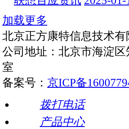
联想百应资讯
2025-01-
加载更多
北京正方康特信息技术有
公司地址：北京市海淀区知
室
备案号：
京ICP备1600779
拨打电话
产品中心