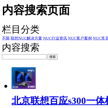
内容搜索页面
栏目分类
不限
联想NUC解决方案
NUC行业资讯
NUC客户案例
NUC常
内容搜索
搜索
北京联想百应s300一体