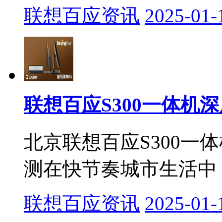
联想百应资讯
2025-01-
联想百应S300一体机深
北京联想百应S300一
测在快节奏城市生活中，
联想百应资讯
2025-01-