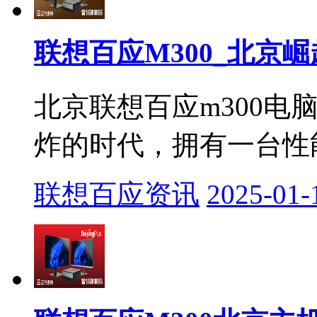
联想百应M300_北京崛
北京联想百应m300电
炸的时代，拥有一台性能
联想百应资讯
2025-01-