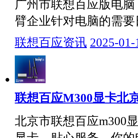
广州市联想百应版电脑
臂企业针对电脑的需要日
联想百应资讯
2025-01-
联想百应M300显卡北京
北京市联想百应m300
显卡，贴心服务，你的电